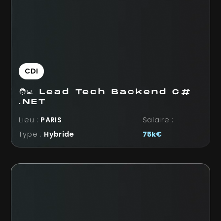
CDI
🧑‍💻 Lead Tech Backend C#
.NET
Lieu :
PARIS
Salaire :
Type :
Hybride
75k€