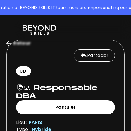
ion of BEYOND SKILLS IT
Scammers are impersonating our compan
Retour
Partager
CDI
🧑‍💻 Responsable
DBA
Postuler
Postuler
Lieu :
PARIS
Type :
Hybride