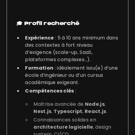
🎓 Profil recherché
Expérience
: 5 à 10 ans minimum dans
des contextes à fort niveau
d’exigence (scale-up, SaaS,
plateformes complexes…).
Formation
: idéalement issu(e) d’une
école d’ingénieur ou d’un cursus
académique exigeant.
Compétences clés
:
Maîtrise avancée de
Node.js
,
Nest.js
,
Typescript
,
React.js
.
Connaissances solides en
architecture logicielle
, design
system, CI/CD.