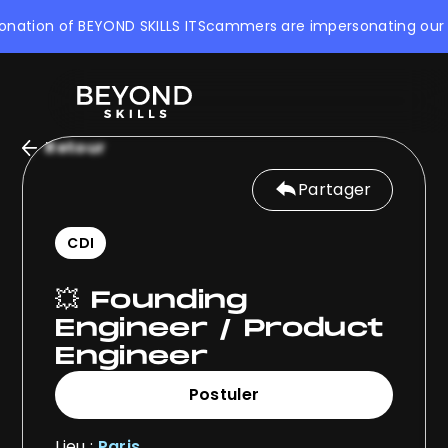
ation of BEYOND SKILLS IT
Scammers are impersonating our compa
Retour
Partager
CDI
💥 Founding
Engineer / Product
Engineer
Postuler
Postuler
Lieu :
Paris