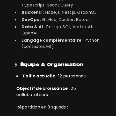
Typescript, React Query
Backend
: Node.js, Nest.js, GraphQL
DevOps
: GitHub, Docker, Retool
Data & AI
: PostgreSQL, Vertex AI,
OpenAI
Langage complémentaire
: Python
(contextes ML)
🧬
Équipe & Organisation
Taille actuelle
: 12 personnes
Objectif de croissance
: 25
collaborateurs
Répartition en 3 squads :