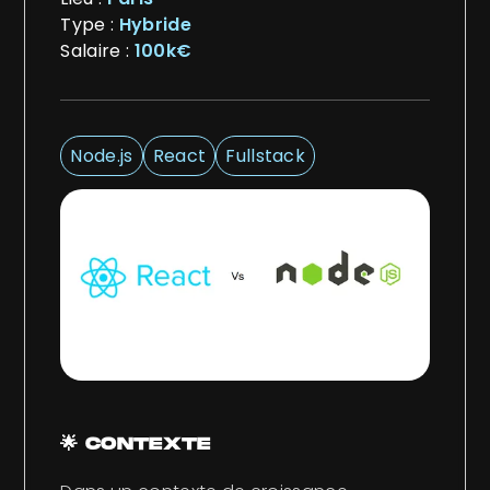
Type :
Hybride
Salaire :
100k€
Node.js
React
Fullstack
🌟 CONTEXTE