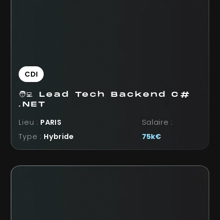
CDI
🧑‍💻 Lead Tech Backend C#
.NET
Lieu :
PARIS
Salaire :
Type :
Hybride
75k€