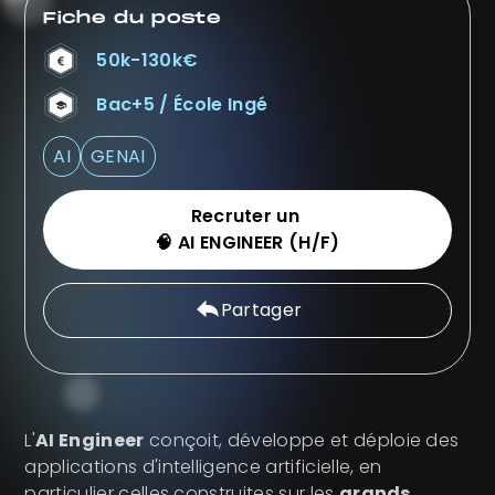
Fiche du poste
50k-130k€
Bac+5 / École Ingé
AI
GENAI
Recruter un
🧠 AI ENGINEER (H/F)
Partager
L'
AI Engineer
conçoit, développe et déploie des
applications d'intelligence artificielle, en
particulier celles construites sur les
grands