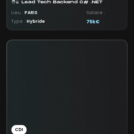
🧑‍💻 Lead Tech Backend C# .NET
Lieu :
PARIS
Salaire :
Type :
Hybride
75k€
CDI